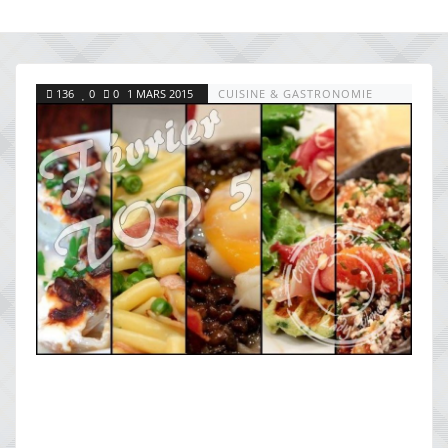
136
0
0
1 MARS 2015
CUISINE & GASTRONOMIE