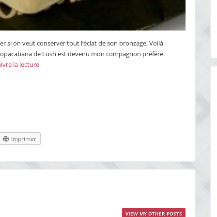
lier si on veut conserver tout l’éclat de son bronzage. Voilà
l Copacabana de Lush est devenu mon compagnon préféré.
vre la lecture
Imprimer
VIEW MY OTHER POSTS