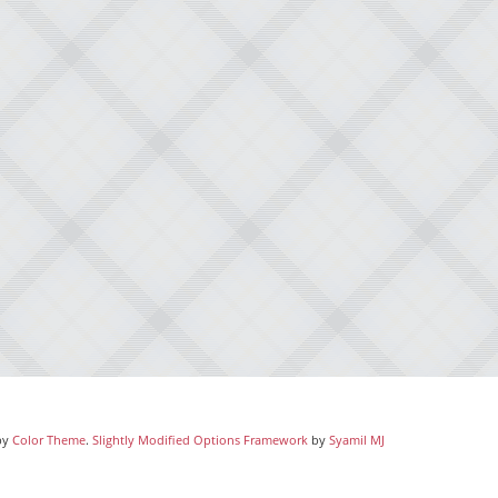
by
Color Theme
.
Slightly Modified Options Framework
by
Syamil MJ