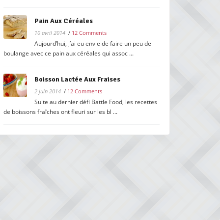
Pain Aux Céréales
10 avril 2014
/
12 Comments
Aujourd’hui, j’ai eu envie de faire un peu de
boulange avec ce pain aux céréales qui assoc ...
Boisson Lactée Aux Fraises
2 juin 2014
/
12 Comments
Suite au dernier défi Battle Food, les recettes
de boissons fraîches ont fleuri sur les bl ...