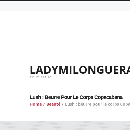
LADYMILONGUER
TOUT EST ICI
Lush : Beurre Pour Le Corps Copacabana
Home
/
Beauté
/
Lush : beurre pour le corps Cop