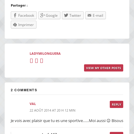
Partager :
Facebook
Google
Twitter
E-mail
Imprimer
LADYMILONGUERA
VIEW MY OTHER POSTS
2 COMMENTS
VAL
REPLY
22 AOÛT 2014 AT 20 H 12 MIN
Je vois avec plaisir que tu es une sportive……Moi aussi 😉 Bisous