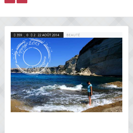
359
0
2
22 AOÛT 2014
BEAUTÉ