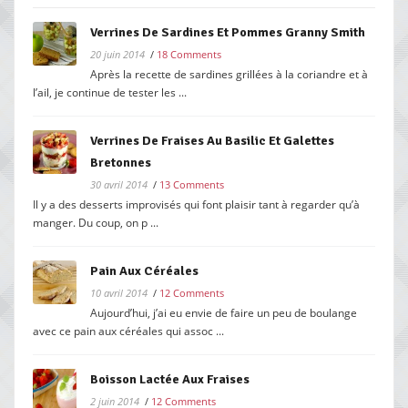
Verrines De Sardines Et Pommes Granny Smith
20 juin 2014
/
18 Comments
Après la recette de sardines grillées à la coriandre et à
l’ail, je continue de tester les ...
Verrines De Fraises Au Basilic Et Galettes
Bretonnes
30 avril 2014
/
13 Comments
Il y a des desserts improvisés qui font plaisir tant à regarder qu’à
manger. Du coup, on p ...
Pain Aux Céréales
10 avril 2014
/
12 Comments
Aujourd’hui, j’ai eu envie de faire un peu de boulange
avec ce pain aux céréales qui assoc ...
Boisson Lactée Aux Fraises
2 juin 2014
/
12 Comments