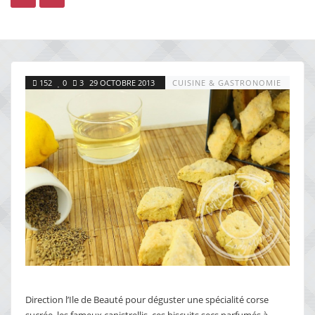
152
0
3
29 OCTOBRE 2013
CUISINE & GASTRONOMIE
Direction l’Ile de Beauté pour déguster une spécialité corse
sucrée, les fameux canistrellis, ces biscuits secs parfumés à