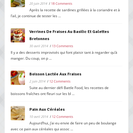
20 juin 2014
/
18 Comments
Après la recette de sardines grillées à la coriandre et à
l’ail, je continue de tester les ...
Verrines De Fraises Au Basilic Et Galettes
Bretonnes
30 avril 2014
/
13 Comments
Il y a des desserts improvisés qui font plaisir tant à regarder qu’à
manger. Du coup, on p ...
Boisson Lactée Aux Fraises
2 juin 2014
/
12 Comments
Suite au dernier défi Battle Food, les recettes de
boissons fraîches ont fleuri sur les bl ...
Pain Aux Céréales
10 avril 2014
/
12 Comments
Aujourd’hui, j’ai eu envie de faire un peu de boulange
avec ce pain aux céréales qui assoc ...